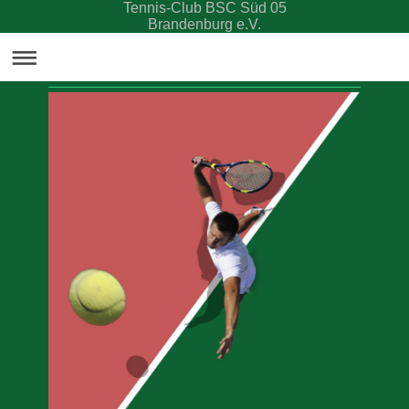
Tennis-Club BSC Süd 05
Brandenburg e.V.