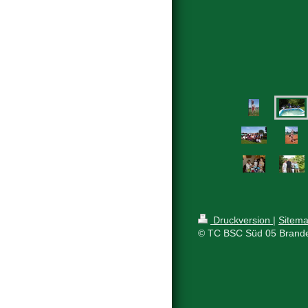
Druckversion
|
Sitem
© TC BSC Süd 05 Brande