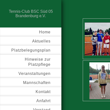
Tennis-Club BSC Süd 05
Brandenburg e.V.
Home
Aktuelles
Platzbelegungsplan
Hinweise zur
Platzpflege
Veranstaltungen
Mannschaften
Kontakt
Anfahrt
Vorstand