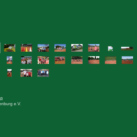
ap
nburg e.V.