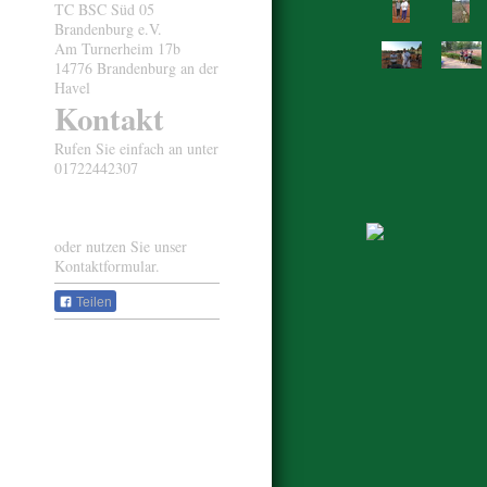
TC BSC Süd 05
Brandenburg e.V.
Am Turnerheim
17b
14776
Brandenburg an der
Havel
Kontakt
Rufen Sie einfach an unter
01722442307
oder nutzen Sie unser
Kontaktformular.
Teilen